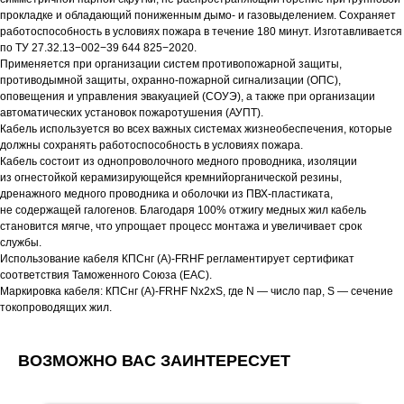
прокладке и обладающий пониженным дымо- и газовыделением. Сохраняет
работоспособность в условиях пожара в течение 180 минут. Изготавливается
по ТУ 27.32.13−002−39 644 825−2020.
Применяется при организации систем противопожарной защиты,
противодымной защиты, охранно-пожарной сигнализации (ОПС),
оповещения и управления эвакуацией (СОУЭ), а также при организации
автоматических установок пожаротушения (АУПТ).
Кабель используется во всех важных системах жизнеобеспечения, которые
должны сохранять работоспособность в условиях пожара.
Кабель состоит из однопроволочного медного проводника, изоляции
из огнестойкой керамизирующейся кремнийорганической резины,
дренажного медного проводника и оболочки из ПВХ-пластиката,
не содержащей галогенов. Благодаря 100% отжигу медных жил кабель
становится мягче, что упрощает процесс монтажа и увеличивает срок
службы.
Использование кабеля КПСнг (А)-FRHF регламентирует сертификат
соответствия Таможенного Союза (EAC).
Маркировка кабеля: КПСнг (А)-FRHF Nх2хS, где N — число пар, S — cечение
токопроводящих жил.
ВОЗМОЖНО ВАС ЗАИНТЕРЕСУЕТ