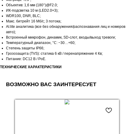
Объектив: 1,6 мм (180°)@F2.0;
ИК-подсветка 10 м (LED2.0×3);
WDR100, DNR, BLC;
Макс. битрейт 16 Мб/с; 3 потока;
AI.lite аналитика (все без обнаружения/распознавания лиц и номеров
авто);
Встроенный микрофон, динамик, SD-слот, входы/выход тревоги;
Температурный диапазон, °C: −30…+60;
Степень защиты IP66;
Грозозащита (TVS): статика 6 кВ / перенапряжение 4 Кв;
Питание: DC12 В / PoE.
ТЕХНИЧЕСКИЕ ХАРАКТЕРИСТИКИ
ВОЗМОЖНО ВАС ЗАИНТЕРЕСУЕТ