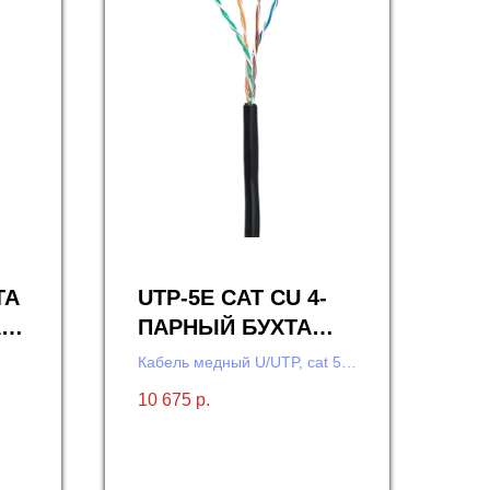
TA
UTP-5E CAT CU 4-
АЯ
ПАРНЫЙ БУХТА
305М ВИТАЯ ПАРА
Кабель медный U/UTP, cat 5е,
НАРУЖНЫЙ
 DT
4x2x0,47, для внешней
10 675
р.
прокладки
КАБЕЛЬ - 40С
м