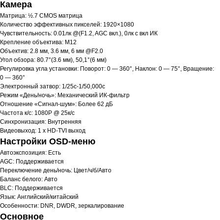
Камера
Матрица: ½.7 CMOS матрица
Количество эффективных пикселей: 1920×1080
Чувствительность: 0.01лк @(F1.2, AGC вкл.), 0лк с вкл ИК
Крепление объектива: М12
Объектив: 2.8 мм, 3.6 мм, 6 мм @F2.0
Угол обзора: 80.7°(3.6 мм), 50,1°(6 мм)
Регулировка угла установки: Поворот: 0 — 360°, Наклон: 0 — 75°, Вращение:
0 — 360°
Электронный затвор: 1/25с-1/50,000с
Режим «День/ночь»: Механический ИК-фильтр
Отношение «Сигнал-шум»: Более 62 дБ
Частота к/с: 1080Р @ 25к/с
Синхронизация: Внутренняя
Видеовыход: 1 х HD-TVI выход
Настройки OSD-меню
Автоэкспозиция: Есть
AGC: Поддерживается
Переключение день/ночь: Цвет/ч/б/Авто
Баланс белого: Авто
BLC: Поддерживается
Язык: Английский/китайский
Особенности: DNR, DWDR, зеркалирование
Основное