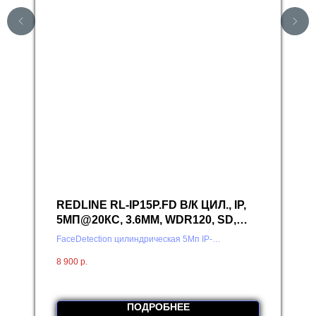
REDLINE RL-IP15P.FD В/К ЦИЛ., IP,
5МП@20КС, 3.6ММ, WDR120, SD,
FACE, POE
FaceDetection цилиндрическая 5Мп IP-
видеокамера c режимом Starlight. ULTRA Redline
8 900
р.
RL-IP15P.FD
ПОДРОБНЕЕ