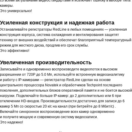
со всеми актуальными видеостандартами и исключает ошибку в выборе типа
камеры.
Это универсально!
Усиленная конструкция и надежная работа
Устанавливайте регистраторы RedLine в любых помещениях — усиленная
конструкция корпуса, система охлаждения и вентилирования защитят
технику от внешних воздействий и обеспечат благоприятный температурный
режим для жесткого диска, продлив его срок службы.
Это эффективно!
Увеличенная производительность
Записывайте и одновременно воспроизводите видеопоток в высоком
разрешении от 720P до 5.0 Мп, используйте встроенную видеоаналитику
и работу с IP-камерами — регистратор RedLine сделан на основе
центрального процессора Novatek и обработчиков Techpoint последнего
поколения, дополнительных блоков оперативной памяти и не боится высокой
нагрузки. Подключайте больше IP-камер: до 2 дополнительно или 6 при
отключении HD-входов. Производительности достаточно для записи до 6
камер 5 Мп со скоростью 20 к/с на канал (при битрейте до 8 Мбит/с) .
Включайте синхронное воспроизведение всех камер одновременно
и получите мощную и современную систему видеозаписи.
Это надежно!