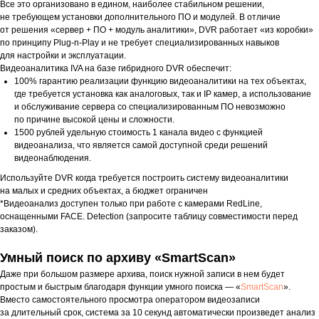
Все это организовано в едином, наиболее стабильном решении,
не требующем установки дополнительного ПО и модулей. В отличие
от решения «сервер + ПО + модуль аналитики», DVR работает «из коробки»
по принципу Plug-n-Play и не требует специализированных навыков
для настройки и эксплуатации.
Видеоаналитика IVA на базе гибридного DVR обеспечит:
100% гарантию реализации функцию видеоаналитики на тех объектах,
где требуется установка как аналоговых, так и IP камер, а использование
и обслуживание сервера со специализированным ПО невозможно
по причине высокой цены и сложности.
1500 рублей удельную стоимость 1 канала видео с функцией
видеоанализа, что является самой доступной среди решений
видеонаблюдения.
Используйте DVR когда требуется построить систему видеоаналитики
на малых и средних объектах, а бюджет ограничен
*Видеоанализ доступен только при работе с камерами RedLine,
оснащенными FACE. Detection (запросите таблицу совместимости перед
заказом).
Умный поиск по архиву «SmartScan»
Даже при большом размере архива, поиск нужной записи в нем будет
простым и быстрым благодаря функции умного поиска — «
SmartScan
».
Вместо самостоятельного просмотра оператором видеозаписи
за длительный срок, система за 10 секунд автоматически произведет анализ