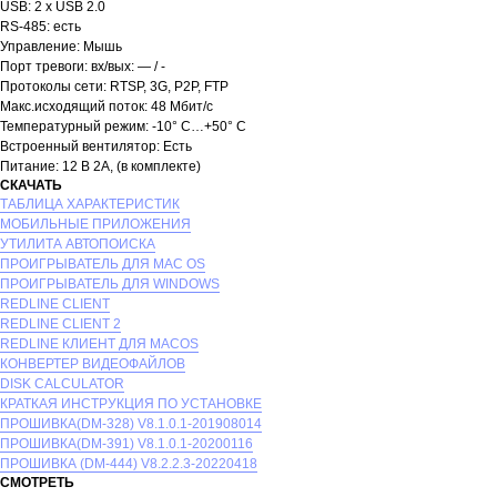
USB: 2 x USB 2.0
RS-485: есть
Управление: Мышь
Порт тревоги: вх/вых: — / -
Протоколы сети: RTSP, 3G, P2P, FTP
Макс.исходящий поток: 48 Мбит/с
Температурный режим: -10° C…+50° С
Встроенный вентилятор: Есть
Питание: 12 В 2А, (в комплекте)
СКАЧАТЬ
ТАБЛИЦА ХАРАКТЕРИСТИК
МОБИЛЬНЫЕ ПРИЛОЖЕНИЯ
УТИЛИТА АВТОПОИСКА
ПРОИГРЫВАТЕЛЬ ДЛЯ MAC OS
ПРОИГРЫВАТЕЛЬ ДЛЯ WINDOWS
REDLINE CLIENT
REDLINE CLIENT 2
REDLINE КЛИЕНТ ДЛЯ MACOS
КОНВЕРТЕР ВИДЕОФАЙЛОВ
DISK CALCULATOR
КРАТКАЯ ИНСТРУКЦИЯ ПО УСТАНОВКЕ
ПРОШИВКА(DM-328) V8.1.0.1-201908014
ПРОШИВКА(DM-391) V8.1.0.1-20200116
ПРОШИВКА (DM-444) V8.2.2.3-20220418
СМОТРЕТЬ