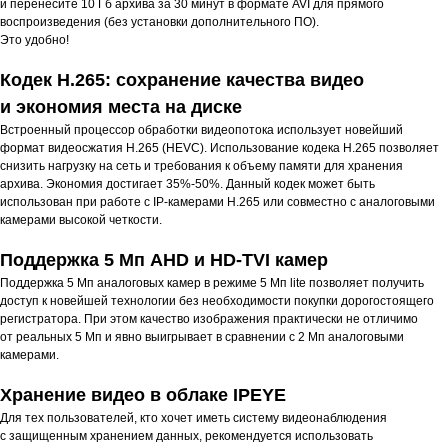
и перенесите 10 Гб архива за 30 минут в формате AVI для прямого
воспроизведения (без установки дополнительного ПО).
Это удобно!
Кодек H.265: сохранение качества видео
и экономия места на диске
Встроенный процессор обработки видеопотока использует новейший
формат видеосжатия H.265 (HEVC). Использование кодека H.265 позволяет
снизить нагрузку на сеть и требования к объему памяти для хранения
архива. Экономия достигает 35%-50%. Данный кодек может быть
использован при работе с IP-камерами H.265 или совместно с аналоговыми
камерами высокой четкости.
Поддержка 5 Мп AHD и HD-TVI камер
Поддержка 5 Мп аналоговых камер в режиме 5 Мп lite позволяет получить
доступ к новейшей технологии без необходимости покупки дорогостоящего
регистратора. При этом качество изображения практически не отличимо
от реальных 5 Мп и явно выигрывает в сравнении с 2 Мп аналоговыми
камерами.
Хранение видео в облаке IPEYE
Для тех пользователей, кто хочет иметь систему видеонаблюдения
с защищенным хранением данных, рекомендуется использовать