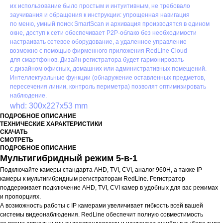
их использование было простым и интуитивным, не требовало
заучивания и обращения к инструкции: упрощенная навигация
по меню, умный поиск SmartScan и архивация производятся в едином
окне, доступ к сети обеспечивает P2P-облако без необходимости
настраивать сетевое оборудование, а удаленное управление
возможно с помощью фирменного приложения RedLine Cloud
для смартфонов. Дизайн регистратора будет гармонировать
с дизайном офисных, домашних или административных помещений.
Интеллектуальные функции (обнаружение оставленных предметов,
пересечения линии, контроль периметра) позволят оптимизировать
наблюдение.
whd: 300x227x53 mm
ПОДРОБНОЕ ОПИСАНИЕ
ТЕХНИЧЕСКИЕ ХАРАКТЕРИСТИКИ
СКАЧАТЬ
СМОТРЕТЬ
ПОДРОБНОЕ ОПИСАНИЕ
Мультигибридный режим 5-в-1
Подключайте камеры стандарта AHD, TVI, CVI, аналог 960H, а также IP
камеры к мультигибридным регистраторам RedLine. Регистратор
поддерживает подключение AHD, TVI, CVI камер в удобных для вас режимах
и пропорциях.
А возможность работы с IP камерами увеличивает гибкость всей вашей
системы видеонаблюдения. RedLine обеспечит полную совместимость