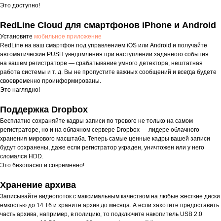
Это доступно!
RedLine Cloud для смартфонов iPhone и Android
Установите
мобильное приложение
RedLine на ваш смартфон под управлением iOS или Android и получайте
автоматические PUSH уведомления при наступлении заданного события
на вашем регистраторе — срабатывание умного детектора, нештатная
работа системы и т. д. Вы не пропустите важных сообщений и всегда будете
своевременно проинформированы.
Это наглядно!
Поддержка Dropbox
Бесплатно сохраняйте кадры записи по тревоге не только на самом
регистраторе, но и на облачном сервере Dropbox — лидере облачного
хранения мирового масштаба. Теперь самые ценные кадры вашей записи
будут сохранены, даже если регистратор украден, уничтожен или у него
сломался HDD.
Это безопасно и современно!
Хранение архива
Записывайте видеопоток с максимальным качеством на любые жесткие диски
емкостью до 14 Тб и храните архив до месяца. А если захотите предоставить
часть архива, например, в полицию, то подключите накопитель USB 2.0