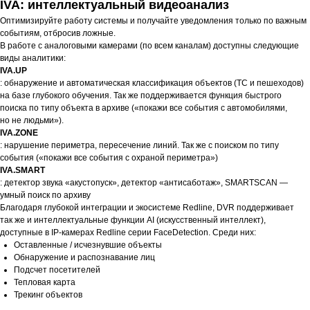
IVA: интеллектуальный видеоанализ
Оптимизируйте работу системы и получайте уведомления только по важным
событиям, отбросив ложные.
В работе с аналоговыми камерами (по всем каналам) доступны следующие
виды аналитики:
IVA.UP
: обнаружение и автоматическая классификация объектов (ТС и пешеходов)
на базе глубокого обучения. Так же поддерживается функция быстрого
поиска по типу объекта в архиве («покажи все события с автомобилями,
но не людьми»).
IVA.ZONE
: нарушение периметра, пересечение линий. Так же с поиском по типу
события («покажи все события с охраной периметра»)
IVA.SMART
: детектор звука «акустопуск», детектор «антисаботаж», SMARTSCAN —
умный поиск по архиву
Благодаря глубокой интеграции и экосистеме Redline, DVR поддерживает
так же и интеллектуальные функции AI (искусственный интеллект),
доступные в IP-камерах Redline серии FaceDetection. Среди них:
Оставленные / исчезнувшие объекты
Обнаружение и распознавание лиц
Подсчет посетителей
Тепловая карта
Трекинг объектов