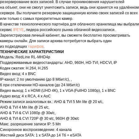
резервирование всех записей. В случае проникновения нарушителей
на объект, они не смогут уничтожить записи, ведь они хранятся на удалённом
сервере. Вы получаете резервную защищенную копию своих записей со всех
или только с самых приоритетных камер.
В качестве технологического партнёра для облачного хранилища мы выбрали
сервис
IPEYE
, лидера российского рынка облачной видеозаписи.
Зарегистрировав личный кабинет, вы сможете бесплатно просматривать
камеры онлайн. Для записи архива потребуется выбрать один
из подходящих
тарифов
.
ТЕХНИЧЕСКИЕ ХАРАКТЕРИСТИКИ
Модель: RedLine RL-MHD4p
Поддерживаемые видеостандарты: AHD, 960H, HD-TVI, HDCVI, IP
Кодек сжатия: H.264, H.265
Видео вход: 4 x BNC
IP-канал: 2 по умолчанию (до 8 Мбит/с), ,
6 при отключении HD-каналов (до 24 Мбит/с)
Видео выход: 1 x HDMI (UHD 4K), 1 x VGA (FullHD 1080p), 1 x BNC
Аудио вход: 4 x RCA, 4 x AoC
Режим записи аналоговых вх.: AHD & TVI 5 Мп lite @ 20 к/c,
AHD & TVI 4 Мп lite @ 25 к/с,
AHD & TVI & CVI 1080p @ 30к/с,
AHD & TVI & CVI 720P @ 30 к/с, 960H @ 30к/с
Макс. разрешение записи IP: 5 Мп
Синхронное воспроизведение: 4 канала
Жесткий диск SATA: 1 x SATA до 14 Тб + eSATA