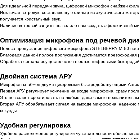
Для идеальной передачи звука, цифровой микрофон снабжен филь
Исключая ветровую составляющую фильтр из акустического материа
получается кристальный звук.
Наличие ветровой защиты позволило нам создать эффективный ми
Оптимизация микрофона под речевой ди
Полоса пропускания цифрового микрофона STELBERRY M-50 настро
Благодаря данной полосе пропускания достигается превосходная р
Обработка сигнала осуществляется шестью цифровыми быстродейст
Двойная система АРУ
Микрофон снабжен двумя цифровыми быстродействующими Автома
Первая АРУ регулирует усиление на входе микрофона, сразу после
Это позволяет среагировать на любые, даже самые незначительн
Вторая АРУ обрабатывает сигнал на выходе микрофона, надежно п
секунды.
Удобная регулировка
Удобное расположение регулировки чувствительности обеспечивае