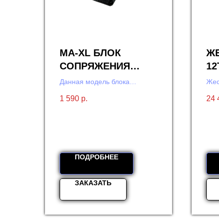
MA-XL БЛОК
Ж
СОПРЯЖЕНИЯ
12
ЦИФРОВОЙ.
Данная модель блока
Жес
сопряжения подходит
вид
1 590
р.
24 
для подключения
к подъездному домофону
видеодомофонов марки
MAJOR.
ПОДРОБНЕЕ
ЗАКАЗАТЬ