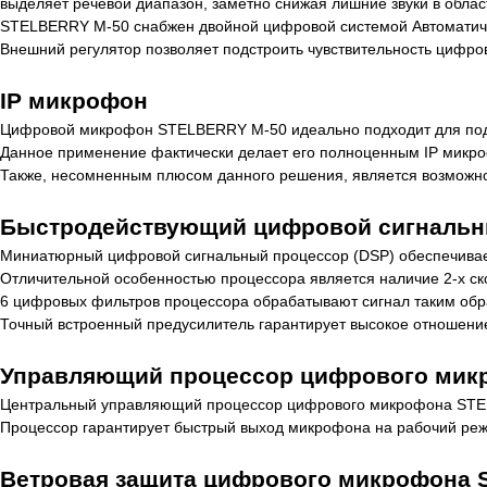
выделяет речевой диапазон, заметно снижая лишние звуки в област
STELBERRY M-50 снабжен двойной цифровой системой Автоматичес
Внешний регулятор позволяет подстроить чувствительность цифро
IP микрофон
Цифровой микрофон STELBERRY M-50 идеально подходит для подк
Данное применение фактически делает его полноценным IP микр
Также, несомненным плюсом данного решения, является возможнос
Быстродействующий цифровой сигнальн
Миниатюрный цифровой сигнальный процессор (DSP) обеспечивает 
Отличительной особенностью процессора является наличие 2-х ско
6 цифровых фильтров процессора обрабатывают сигнал таким обра
Точный встроенный предусилитель гарантирует высокое отношени
Управляющий процессор цифрового мик
Центральный управляющий процессор цифрового микрофона STELB
Процессор гарантирует быстрый выход микрофона на рабочий реж
Ветровая защита цифрового микрофона 