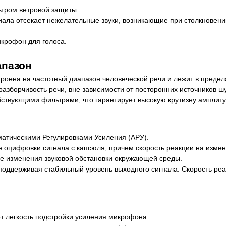
тром ветровой защиты.
ла отсекает нежелательные звуки, возникающие при столкновении 
крофон для голоса.
апазон
ена на частотный диапазон человеческой речи и лежит в предел
азборчивость речи, вне зависимости от посторонних источников ш
вующими фильтрами, что гарантирует высокую крутизну амплитудно
тическими Регулировками Усиления (АРУ).
 оцифровки сигнала с капсюля, причем скорость реакции на измен
ые изменения звуковой обстановки окружающей среды.
оддерживая стабильный уровень выходного сигнала. Скорость реа
т легкость подстройки усиления микрофона.