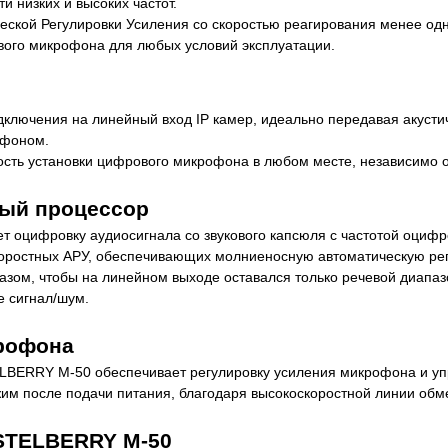
и низких и высоких частот.
кой Регулировки Усиления со скоростью реагирования менее одн
вого микрофона для любых условий эксплуатации.
лючения на линейный вход IP камер, идеально передавая акусти
офоном.
ть установки цифрового микрофона в любом месте, независимо от
ый процессор
оцифровку аудиосигнала со звукового капсюля с частотой оцифров
ростных АРУ, обеспечивающих молниеносную автоматическую регули
зом, чтобы на линейном выходе оставался только речевой диапаз
е сигнал/шум.
рофона
ERRY M-50 обеспечивает регулировку усиления микрофона и упр
им после подачи питания, благодаря высокоскоростной линии обм
STELBERRY M-50