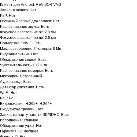
Клиент для Android: REVISOR VMS
Запись в облако: Нет
P2P: Нет
Облачный сервис для записи: Нет
Распознавание звуков: Есть
Фокусное расстояние от: 2.8 мм
Фокусное расстояние до: 2.8 мм
Поддержка ONVIF: Есть
Макс. разрешение IP-камеры: 8 Мп
Видеоаналитика: Нет
Обнаружение людей: Есть
Чувствительность: 0.001 лк
Распознавание номеров: Есть
Микрофон: Встроенный
Аудиовыход: Есть
Детектор движения: Есть
Wi-Fi: Нет
PoE: PoE
Видеосжатие: H.265+, H.264+
Вход/выход тревоги: Нет
Запись на карту памяти SD/SDHC: Есть
Исполнение: Уличное
Обнаружение угроз: Нет
Гарантия: 36 месяцев
Формат IP: Есть