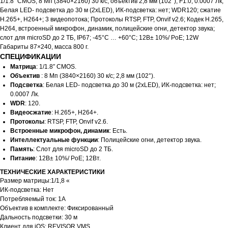
1/1.8″ CMOS; 8 Мп (3840×2160) 30 к/с, объектив 2,8 мм (102°); F1.0, 0.0007 Лк;
Белая LED- подсветка до 30 м (2xLED), ИК-подсветка: нет; WDR120; сжатие
H.265+, H264+; 3 видеопотока; Протоколы RTSP, FTP, Onvif v2.6; Кодек H.265,
H264, встроенный микрофон, динамик, полицейские огни, детектор звука;
слот для microSD до 2 ТБ, IP67; -45°C … +60°C; 12В± 10%/ PoE; 12W
Габариты 87×240, масса 800 г.
СПЕЦИФИКАЦИИ
Матрица
: 1/1.8″ CMOS.
Объектив
: 8 Мп (3840×2160) 30 к/с; 2,8 мм (102°).
Подсветка
: Белая LED- подсветка до 30 м (2xLED), ИК-подсветка: нет;
0.0007 Лк.
WDR
: 120.
Видеосжатие
: H.265+, H264+.
Протоколы
: RTSP, FTP, Onvif v2.6.
Встроенные микрофон, динамик
: Есть.
Интеллектуальные функции
: Полицейские огни, детектор звука.
Память
: Слот для microSD до 2 ТБ.
Питание
: 12В± 10%/ PoE; 12Вт.
ТЕХНИЧЕСКИЕ ХАРАКТЕРИСТИКИ
Размер матрицы:1/1,8 «
ИК-подсветка: Нет
Потребляемый ток: 1А
Объектив в комплекте: Фиксированный
Дальность подсветки: 30 м
Клиент для iOS: REVISOR VMS