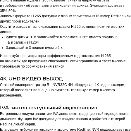
Использование кодека H.265 позволяет снизить нагрузку на сеть
и требования к объему памяти для хранения архива. Экономия достигает
35%-50%.
Запись в формате Н.265 доступна с любых совместимых IP-камер Redline или
других производителей.
Ощутите выгоду от использования кодека H.265 во время покупки жестких
дисков:
купите диск 4 ТБ и записывайте в формате H.265 вместо покупки 6
ТБ и записи в H.264
Записывайте 3 недели вместо 2-х
Используйте регистраторы с эффективным кодеком сжатия Н.265
на объектах, где пропускная способность сети ограничена и стоят высокие
требования по сроку хранения записи
4K UHD ВИДЕО ВЫХОД
Сетевой видеорегистратор RL-NVR32C-4H оборудован 4K видеовыходом,
который позволяет полноценно смотреть картинку с камер высокого
разрешения.
IVA: интеллектуальный видеоанализ
Встроенные модули аналитики IVA дополняют традиционный видеодетектор
движения. Функция IVA доступна для каждого канала и работает с камерой
Redline любой серии.
Благодаря глубокой интеграции и экосистеме Redline, NVR поддерживает все