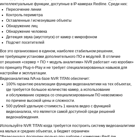
интеллектуальные функции, доступные в IP-камерах Redline. Среди них:
Пересечение линии
Контроль периметра
Оставленные / исчезнувшие объекты
Обнаружение лиц
Обнаружение человека
Детекция звука (акустопуск) от камер с микрофоном
Подсчет посетителей
Все это организовано в едином, наиболее стабильном решении,
не требующем установки дополнительного ПО и модулей. В отличие
от решения «сервер + ПО + модуль аналитики» NVR работает «из коробки»
по принципу Plug-n-Play и не требует специализированных навыков для
настройки и эксплуатации.
Видеоаналитика IVA на базе NVR TITAN обеспечит:
100% гарантию реализации функцию видеоаналитики на тех объектах,
где требуется большое количество камер, а использование
и обслуживание сервера со специализированным ПО невозможно
по причине высокой цены и сложности.
500 рублей удельную стоимость 1 канала видео с функцией
видеоанализа, что является самой доступной среди решений
видеонаблюдения.
Используйте NVR TITAN когда требуется построить систему видеоаналитики
на малых и средних объектах, а бюджет ограничен
*Виде
оанализ доступен только при работе с камерами RedLine,