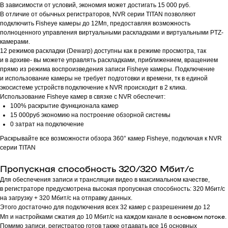
В зависимости от условий, экономия может достигать 15 000 руб.
В отличие от обычных регистраторов, NVR серии TITAN позволяют
подключить Fisheye камеры до 12Мп, предоставляя возможность
полноценного управления виртуальными раскладками и виртуальными PTZ-
камерами.
12 режимов раскладки (Dewarp) доступны как в режиме просмотра, так
и в архиве- вы можете управлять раскладками, приближением, вращением
прямо из режима воспроизведения записи Fisheye камеры. Подключение
и использование камеры не требует подготовки и времени, тк в единой
экосистеме устройств подключение к NVR происходит в 2 клика.
Использование Fisheye камер в связке c NVR обеспечит:
100% раскрытие функционала камер
15 000руб экономию на построение обзорной системы
0 затрат на подключение
Раскрывайте все возможности обзора 360° камер Fisheye, подключая к NVR
серии TITAN
Пропускная способность 320/320 Мбит/с
Для обеспечения записи и трансляции видео в максимальном качестве,
в регистраторе предусмотрена высокая пропускная способность: 320 Мбит/с
на загрузку + 320 Мбит/с на отправку данных.
Этого достаточно для подключения всех 32 камер с разрешением до 12
основном потоке
Мп и настройками сжатия до 10 Мбит/с на каждом канале в
.
Помимо записи, регистратор готов также отдавать все 16 основных