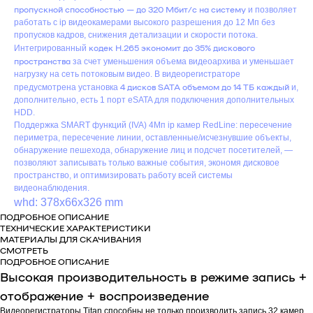
пропускной способностью — до 320 Мбит/с на систему
и позволяет
работать с ip видеокамерами высокого разрешения до 12 Мп без
пропусков кадров, снижения детализации и скорости потока.
кодек H.265 экономит до 35% дискового
Интегрированный
пространства
за счет уменьшения объема видеоархива и уменьшает
нагрузку на сеть потоковым видео. В видеорегистраторе
4 дисков SATA объемом до 14 ТБ
каждый
предусмотрена установка
и,
дополнительно, есть 1 порт eSATA для подключения дополнительных
HDD.
Поддержка SMART функций (IVA) 4Мп ip камер RedLine: пересечение
периметра, пересечение линии, оставленные/исчезнувшие объекты,
обнаружение пешехода, обнаружение лиц и подсчет посетителей, —
позволяют записывать только важные события, экономя дисковое
пространство, и оптимизировать работу всей системы
видеонаблюдения.
whd: 378x66x326 mm
ПОДРОБНОЕ ОПИСАНИЕ
ТЕХНИЧЕСКИЕ ХАРАКТЕРИСТИКИ
МАТЕРИАЛЫ ДЛЯ СКАЧИВАНИЯ
СМОТРЕТЬ
ПОДРОБНОЕ ОПИСАНИЕ
Высокая производительность в режиме запись +
отображение + воспроизведение
Видеорегистраторы Titan способны не только производить запись 32 камер