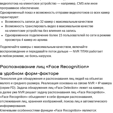
видеопотока на клиентское устройство — например, CMS или иное
программное обеспечение.
Одновременный показ и возможность отправки видеопотоков со всех камер
гарантируют:
Возможность записи до 32 камер с максимальным качеством
Возможность транслировать видео в максимальном качестве
на клиентские устройства без влияния на запись
Одновременное подключение более 15 пользователей по сети в режиме
просмотра 4 камер из архива
Подключайте камеры с максимальным качеством, включайте
воспроизведение и передавайте поток дальше — NVR TITAN работает
в любом режиме, не боясь нагрузок.
Распознавание лиц «Face Recognition»
в удобном форм-факторе
Технология для обнаружения и распознавания лиц людей на объектах
малого и среднего размера. Реализация основана на связке NVR + IP камера
(серии FD). Задача обнаружения лиц «Face Detection» лежит на камере,
а далее уже NVR решает задачу распознавания лиц «Face Recognition».
«Face Recognition» объединяет в себе функции распознавания,
отслеживания лиц, хранения изображений, поиска лиц и автоматического
информирования.
Ключевыми особенностями функции «Face Recognition» являются: