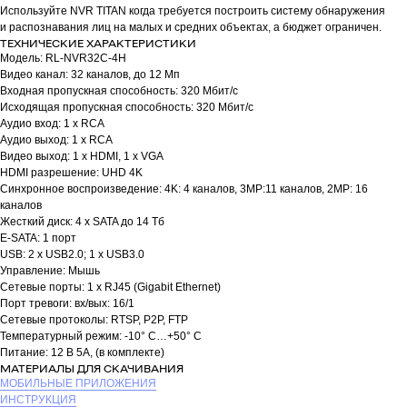
Используйте NVR TITAN когда требуется построить систему обнаружения
и распознавания лиц на малых и средних объектах, а бюджет ограничен.
ТЕХНИЧЕСКИЕ ХАРАКТЕРИСТИКИ
Модель: RL-NVR32C-4H
Видео канал: 32 каналов, до 12 Мп
Входная пропускная способность: 320 Мбит/c
Исходящая пропускная способность: 320 Мбит/c
Аудио вход: 1 x RCA
Аудио выход: 1 x RCA
Видео выход: 1 x HDMI, 1 x VGA
HDMI разрешение: UHD 4K
Синхронное воспроизведение: 4K: 4 каналов, 3MP:11 каналов, 2MP: 16
каналов
Жесткий диск: 4 x SATA до 14 Тб
E-SATA: 1 порт
USB: 2 x USB2.0; 1 х USB3.0
Управление: Мышь
Сетевые порты: 1 x RJ45 (Gigabit Ethernet)
Порт тревоги: вх/вых: 16/1
Сетевые протоколы: RTSP, P2P, FTP
Температурный режим: -10° C…+50° С
Питание: 12 В 5А, (в комплекте)
МАТЕРИАЛЫ ДЛЯ СКАЧИВАНИЯ
МОБИЛЬНЫЕ ПРИЛОЖЕНИЯ
ИНСТРУКЦИЯ