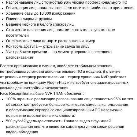
Распознавание лиц с точностью 96% уровня профессионального ПО
Регистрация лиц- с камеры, внешнего носителя, мобильного приложения
Хранение базы до 10 000 изображений
Поиск по лицам и группам
Ведение черного и белого списков лиц
Статистика появления лиц- поможет знать кол-во уникальных
посетителей
Отслеживание лица по карте расположения камер
Контроль доступа — открывание замка по лицу
Учет рабочего времени — по моменту первого и последнего
распознавания
Все это организовано в едином, наиболее стабильном решении,
не требующем установки дополнительного ПО и модулей. В отличие
от решения «сервер распознавания + сервер хранения» NVR работает
«из коробки» по принципу Plug-n-Play и не требует специализированных
навыков для настройки и эксплуатации.
Face Recognition на базе NVR TITAN обеспечит:
100% гарантию реализации распознавания лиц с точностью 96% на тех
объектах, где требуется большое количество камер, а использование
и обслуживание сервера со специализированным ПО невозможно
по причине высокой цены и сложности.
500 рублей удельную стоимость 1 канала видео с функцией
распознавания лиц, что является самой доступной среди решений
видеонаблюдения.