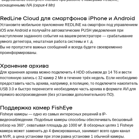
оснащенными IVA (серия 4 Мп)
RedLine Cloud для смартфонов iPhone и Android
Установите мобильное приложение REDLINE на смартфон под управлением
iOS или Android и получайте автоматические PUSH уведомления при
наступлении заданного события на вашем регистраторе — срабатывание
умного детектора, нештатная работа системы и т. д.
Вы не пропустите важных сообщений и всегда будете своевременно
проинформированы.
Хранение архива
Для хранения архива можно подключить 4 HDD объемом до 14 Тб и вести
постоянную запись с 32 камер 2 Мп в течение трёх недель. Если необходимо
предоставить часть архива, например, в полицию, то подключите накопитель
USB 3.0 и быстро перенесите необходимую часть архива в формате AVI для
прямого воспроизведения (без установки дополнительного ПО).
Поддержка камер FishEye
Fisheye камеры — одно из самых интересных решений в IP-
видеонаблюдении. Подобные камеры способны обеспечивать бесшовный
обзор на 360°, охватывая площадь до 1000 м². В обзорных целях 1 Fisheye
камера может заменить до 4 фиксированных, занимает всего один канал
в NVR, а цена установки при этом равна установке 1 обычной камеры.