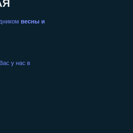
АЯ
здником
весны и
ас у нас в