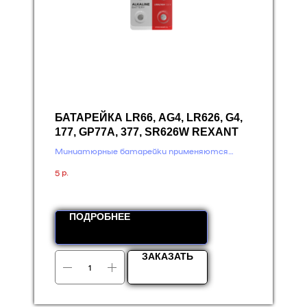
БАТАРЕЙКА LR66, AG4, LR626, G4,
177, GP77A, 377, SR626W REXANT
Миниатюрные батарейки применяются
в игрушках, часах и другой компактной
р.
5
электронике
ПОДРОБНЕЕ
ЗАКАЗАТЬ